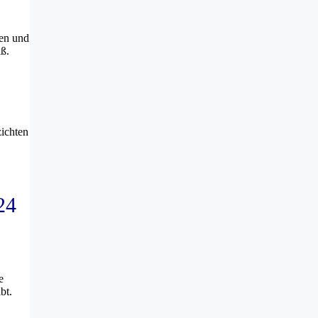
ren und
ß.
zichten
24
e
bt.