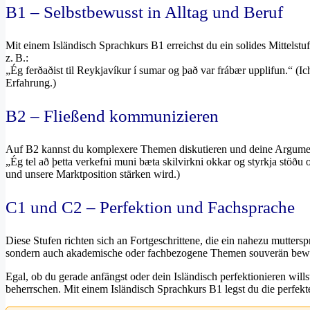
B1 – Selbstbewusst in Alltag und Beruf
Mit einem Isländisch Sprachkurs B1 erreichst du ein solides Mittelstu
z. B.:
„Ég ferðaðist til Reykjavíkur í sumar og það var frábær upplifun.“ (
Erfahrung.)
B2 – Fließend kommunizieren
Auf B2 kannst du komplexere Themen diskutieren und deine Argumen
„Ég tel að þetta verkefni muni bæta skilvirkni okkar og styrkja stöðu
und unsere Marktposition stärken wird.)
C1 und C2 – Perfektion und Fachsprache
Diese Stufen richten sich an Fortgeschrittene, die ein nahezu mutters
sondern auch akademische oder fachbezogene Themen souverän bewä
Egal, ob du gerade anfängst oder dein Isländisch perfektionieren wills
beherrschen. Mit einem Isländisch Sprachkurs B1 legst du die perfekt