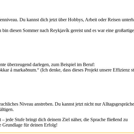
fenniveau. Du kannst dich jetzt über Hobbys, Arbeit oder Reisen unterh
Ich bin diesen Sommer nach Reykjavík gereist und es war eine großartige
te überzeugend darlegen, zum Beispiel im Beruf:
 okkar á markaðnum.“ (Ich denke, dass dieses Projekt unsere Effizienz s
prachliches Niveau anstreben. Du kannst jetzt nicht nur Alltagsgespräche
ltigen.
t – jede Stufe bringt dich deinem Ziel näher, die Sprache fließend zu
e Grundlage für deinen Erfolg!