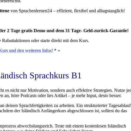
beherrschst.
ttene
von Sprachenlernen24 – effizient, flexibel und alltagstauglich!
 der 2 Tage gratis Demo und dem 31 Tage- Geld-zurück-Garantie!
 Rabattaktionen oder starte direkt mit dem Kurs.
Kurs und den weiteren Infos!
* «
sländisch Sprachkurs B1
cht es nicht nur Motivation, sondern auch effektive Strategien. Nutze je
an, höre Podcasts oder lies Artikel – je mehr Input, desto besser.
 deinen Sprachfertigkeiten zu arbeiten. Ein strukturierter Tagesablauf 
Nachdem der Isländisch Anfängerkurs abgeschlossen ist, solltest du das
prozess abwechslungsreich. Teste mit einem kostenlosen Isländisch