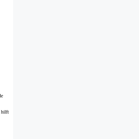
de
hilft