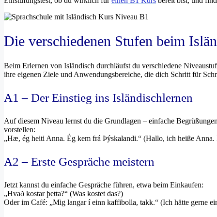
Einstufungstest, ob du wirklich für
einen B1 Kurs
bereit bist, und fi
Die verschiedenen Stufen beim Islän
Beim Erlernen von Isländisch durchläufst du verschiedene Niveaus
ihre eigenen Ziele und Anwendungsbereiche, die dich Schritt für Schri
A1 – Der Einstieg ins Isländischlernen
Auf diesem Niveau lernst du die Grundlagen – einfache Begrüßungen,
vorstellen:
„Hæ, ég heiti Anna. Ég kem frá Þýskalandi.“ (Hallo, ich heiße Anna
A2 – Erste Gespräche meistern
Jetzt kannst du einfache Gespräche führen, etwa beim Einkaufen:
„Hvað kostar þetta?“ (Was kostet das?)
Oder im Café: „Mig langar í einn kaffibolla, takk.“ (Ich hätte gerne ei