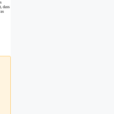
s
, dass
was